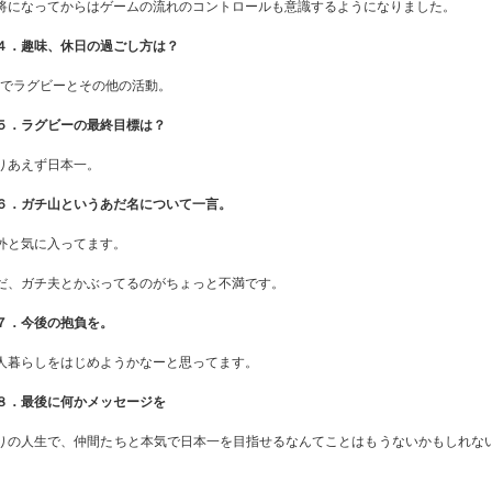
将になってからはゲームの流れのコントロールも意識するようになりました。
４．趣味、休日の過ごし方は？
:2でラグビーとその他の活動。
５．ラグビーの最終目標は？
りあえず日本一。
６．ガチ山というあだ名について一言。
外と気に入ってます。
だ、ガチ夫とかぶってるのがちょっと不満です。
７．今後の抱負を。
人暮らしをはじめようかなーと思ってます。
８．最後に何かメッセージを
りの人生で、仲間たちと本気で日本一を目指せるなんてことはもうないかもしれな
、