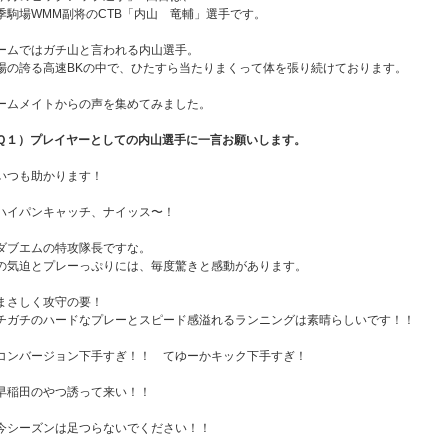
季駒場WMM副将のCTB「内山 竜輔」選手です。
ームではガチ山と言われる内山選手。
場の誇る高速BKの中で、ひたすら当たりまくって体を張り続けております。
ームメイトからの声を集めてみました。
Ｑ１）プレイヤーとしての内山選手に一言お願いします。
いつも助かります！
ハイパンキャッチ、ナイッス〜！
ダブエムの特攻隊長ですな。
の気迫とプレーっぷりには、毎度驚きと感動があります。
まさしく攻守の要！
チガチのハードなプレーとスピード感溢れるランニングは素晴らしいです！！
コンバージョン下手すぎ！！ てゆーかキック下手すぎ！
早稲田のやつ誘って来い！！
今シーズンは足つらないでください！！