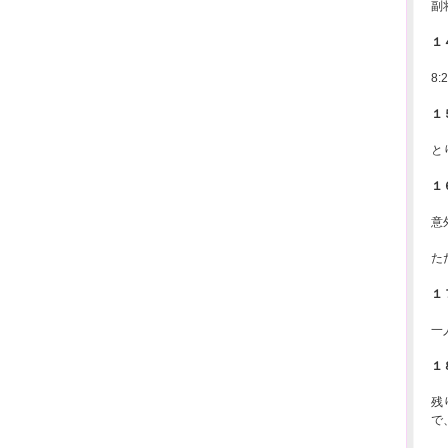
副
１
8
１
と
１
意
た
１
一
１
残
で