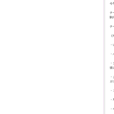
今
チ
駒
チ
（
・
・
・
彼
・
ガ
・
・
・