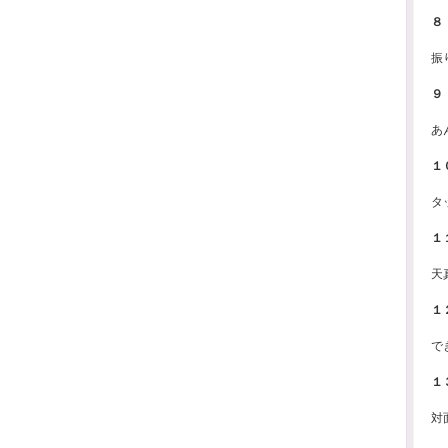
８
振
９
あ
１
タ
１
天
１
で
１
対