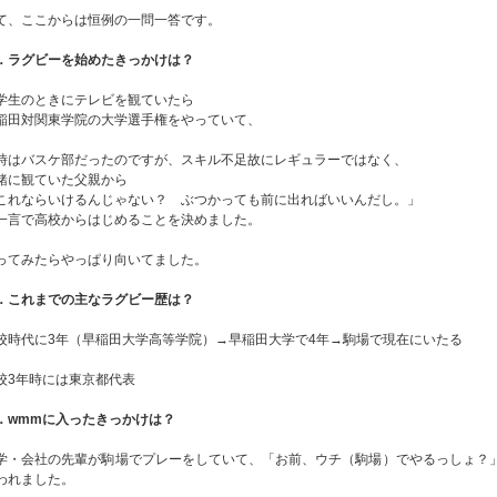
て、ここからは恒例の一問一答です。
．ラグビーを始めたきっかけは？
学生のときにテレビを観ていたら
稲田対関東学院の大学選手権をやっていて、
時はバスケ部だったのですが、スキル不足故にレギュラーではなく、
緒に観ていた父親から
これならいけるんじゃない？ ぶつかっても前に出ればいいんだし。」
一言で高校からはじめることを決めました。
ってみたらやっぱり向いてました。
．これまでの主なラグビー歴は？
校時代に3年（早稲田大学高等学院）→早稲田大学で4年→駒場で現在にいたる
校3年時には東京都代表
．wmmに入ったきっかけは？
学・会社の先輩が駒場でプレーをしていて、「お前、ウチ（駒場）でやるっしょ？
われました。