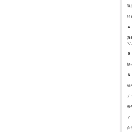
選
須
４
真
で
５
接
６
福
チ
来
７
自