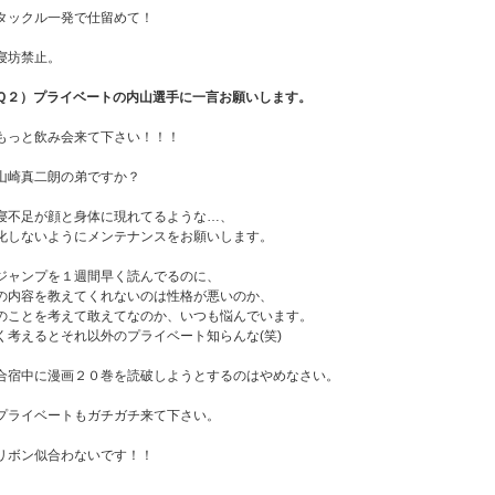
タックル一発で仕留めて！
寝坊禁止。
Ｑ２）プライベートの内山選手に一言お願いします。
もっと飲み会来て下さい！！！
山崎真二朗の弟ですか？
寝不足が顔と身体に現れてるような…、
化しないようにメンテナンスをお願いします。
ジャンプを１週間早く読んでるのに、
の内容を教えてくれないのは性格が悪いのか、
のことを考えて敢えてなのか、いつも悩んでいます。
く考えるとそれ以外のプライベート知らんな(笑)
合宿中に漫画２０巻を読破しようとするのはやめなさい。
プライベートもガチガチ来て下さい。
リボン似合わないです！！