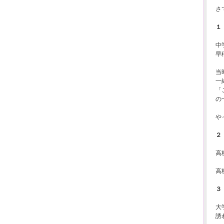
さ
１
中
早
当
一
「
の
や
２
高
高
３
大
誘