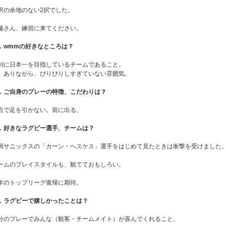
択の余地のない2択でした。
藤さん、練習に来てください。
．wmmの好きなところは？
剣に日本一を目指しているチームであること。
、ありながら、ぴりぴりしすぎていない雰囲気。
．ご自身のプレーの特徴、こだわりは？
点で足を引かない。前に出る。
．好きなラグビー選手、チームは？
岡サニックスの「カーン・ヘスケス」選手をはじめて見たときは衝撃を受けました
ームのプレイスタイルも、観てておもしろい。
年のトップリーグ復帰に期待。
．ラグビーで嬉しかったことは？
分のプレーでみんな（観客・チームメイト）が喜んでくれること。