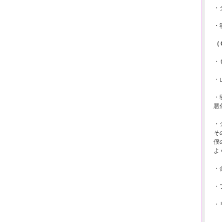
・
・
（
・
・
・
悪
・
そ
僕
よ
・
・
・